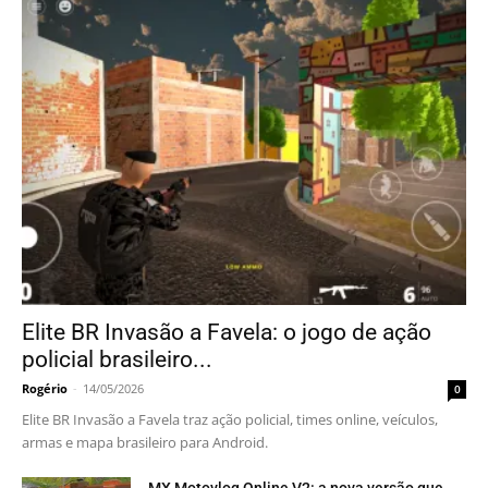
Elite BR Invasão a Favela: o jogo de ação
policial brasileiro...
Rogério
-
14/05/2026
0
Elite BR Invasão a Favela traz ação policial, times online, veículos,
armas e mapa brasileiro para Android.
MX Motovlog Online V2: a nova versão que