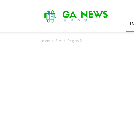
Games
Android
News
I
Início
Site
Página 2