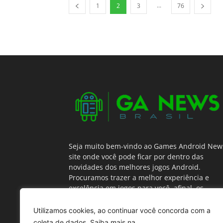
...
1
2
3
76
Seja muito bem-vindo ao Games Android New
site onde você pode ficar por dentro das
novidades dos melhores jogos Android.
Procuramos trazer a melhor experiência e
excelência em jogos para você, afinal, os
melhores jogos você encontra aqui!
Utilizamos cookies, ao continuar você concorda com a
coleta de dados. Saiba mais na