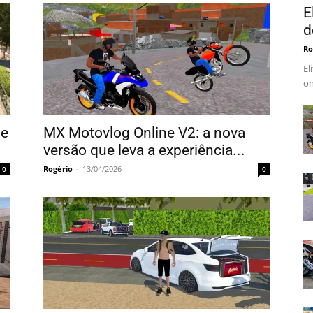
E
d
Ro
El
on
de
MX Motovlog Online V2: a nova
versão que leva a experiência...
Rogério
-
13/04/2026
0
0