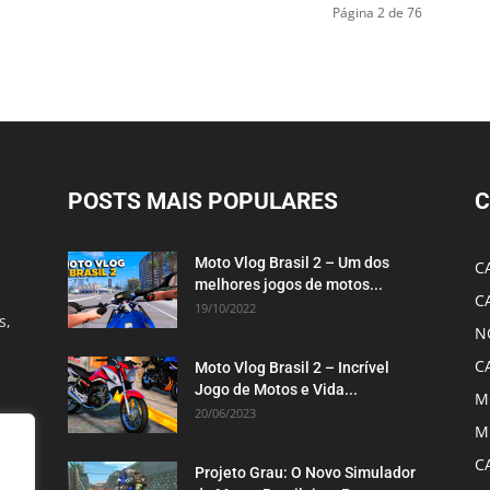
Página 2 de 76
POSTS MAIS POPULARES
C
Moto Vlog Brasil 2 – Um dos
C
melhores jogos de motos...
C
19/10/2022
s,
N
C
Moto Vlog Brasil 2 – Incrível
Jogo de Motos e Vida...
M
20/06/2023
M
C
Projeto Grau: O Novo Simulador