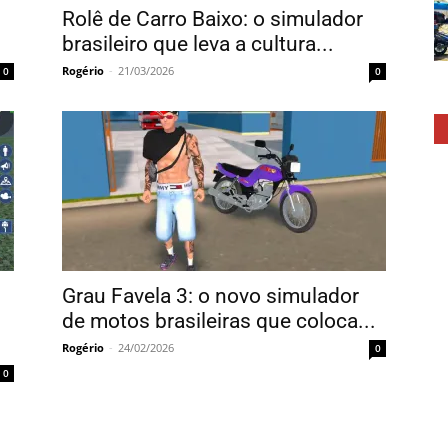
Rolê de Carro Baixo: o simulador
brasileiro que leva a cultura...
Rogério
-
21/03/2026
0
0
Grau Favela 3: o novo simulador
de motos brasileiras que coloca...
Rogério
-
24/02/2026
0
0