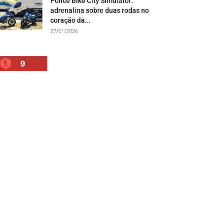
Police Bike City Simulator:
adrenalina sobre duas rodas no
coração da...
27/01/2026
9