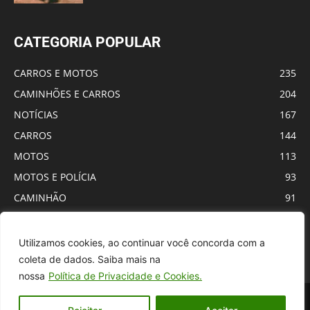
CATEGORIA POPULAR
CARROS E MOTOS
235
CAMINHÕES E CARROS
204
NOTÍCIAS
167
CARROS
144
MOTOS
113
MOTOS E POLÍCIA
93
CAMINHÃO
91
VIDA REAL
63
FARMING SIMULATOR ANDROID
55
Utilizamos cookies, ao continuar você concorda com a
coleta de dados. Saiba mais na
nossa
Política de Privacidade e Cookies.
Sobre Nós
Contato
Política de privacidade
Termos de Uso