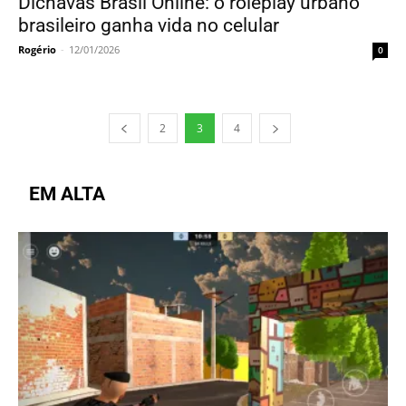
Dichavas Brasil Online: o roleplay urbano
brasileiro ganha vida no celular
Rogério
-
12/01/2026
0
2
3
4
EM ALTA