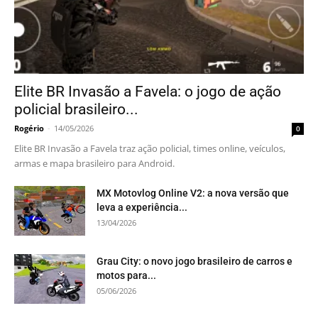
Elite BR Invasão a Favela: o jogo de ação
policial brasileiro...
Rogério
-
14/05/2026
0
Elite BR Invasão a Favela traz ação policial, times online, veículos,
armas e mapa brasileiro para Android.
MX Motovlog Online V2: a nova versão que
leva a experiência...
13/04/2026
Grau City: o novo jogo brasileiro de carros e
motos para...
05/06/2026