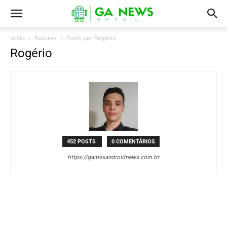
Início
Autores
Posts por Rogério
Rogério
452 POSTS
0 COMENTÁRIOS
https://gamesandroidnews.com.br