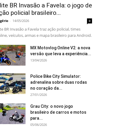
lite BR Invasão a Favela: o jogo de
ção policial brasileiro...
gério
-
14/05/2026
0
ite BR Invasão a Favela traz ação policial, times
line, veículos, armas e mapa brasileiro para Android.
MX Motovlog Online V2: a nova
versão que leva a experiência...
13/04/2026
Police Bike City Simulator:
adrenalina sobre duas rodas
no coração da...
27/01/2026
Grau City: o novo jogo
brasileiro de carros e motos
para...
05/06/2026