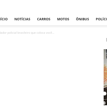
NÍCIO
NOTÍCIAS
CARROS
MOTOS
ÔNIBUS
POLÍC
lador policial brasileiro que coloca você...