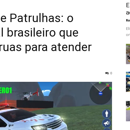
E
a
 e Patrulhas: o
Ro
l brasileiro que
El
on
ruas para atender
0