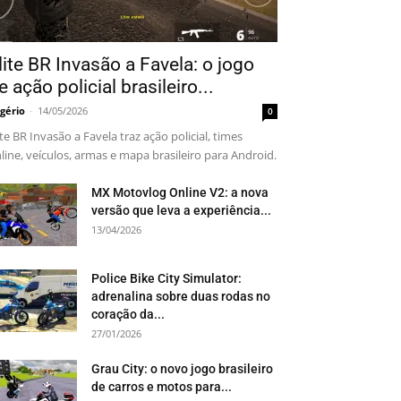
lite BR Invasão a Favela: o jogo
e ação policial brasileiro...
gério
-
14/05/2026
0
ite BR Invasão a Favela traz ação policial, times
line, veículos, armas e mapa brasileiro para Android.
MX Motovlog Online V2: a nova
versão que leva a experiência...
13/04/2026
Police Bike City Simulator:
adrenalina sobre duas rodas no
coração da...
27/01/2026
Grau City: o novo jogo brasileiro
de carros e motos para...