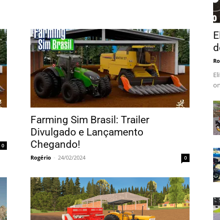
E
d
Ro
El
on
Farming Sim Brasil: Trailer
Divulgado e Lançamento
Chegando!
0
Rogério
-
24/02/2024
0