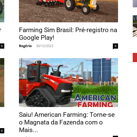
r
Farming Sim Brasil: Pré-registro na
Google Play!
Rogério
-
30/12/2023
0
0
Saiu! American Farming: Torne-se
o Magnata da Fazenda com o
Mais...
0