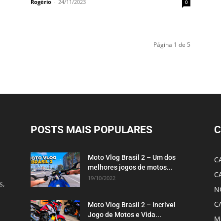
Rogério
-
24/11/2023
0
Página 1 de 5
POSTS MAIS POPULARES
C
Moto Vlog Brasil 2 – Um dos
C
melhores jogos de motos...
C
19/10/2022
s,
N
C
Moto Vlog Brasil 2 – Incrível
Jogo de Motos e Vida...
M