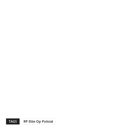
TAGS
RP Elite Op Policial