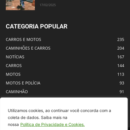
17/02/2025
CATEGORIA POPULAR
CARROS E MOTOS
235
CAMINHÕES E CARROS
204
NOTÍCIAS
167
CARROS
144
MOTOS
113
MOTOS E POLÍCIA
93
CAMINHÃO
91
VIDA REAL
63
FARMING SIMULATOR ANDROID
55
Utilizamos cookies, ao continuar você concorda com a
coleta de dados. Saiba mais na
nossa
Política de Privacidade e Cookies.