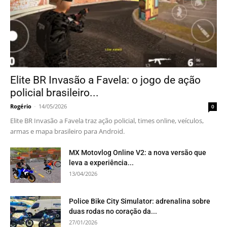
Elite BR Invasão a Favela: o jogo de ação
policial brasileiro...
Rogério
-
14/05/2026
0
Elite BR Invasão a Favela traz ação policial, times online, veículos,
armas e mapa brasileiro para Android.
MX Motovlog Online V2: a nova versão que
leva a experiência...
13/04/2026
Police Bike City Simulator: adrenalina sobre
duas rodas no coração da...
27/01/2026