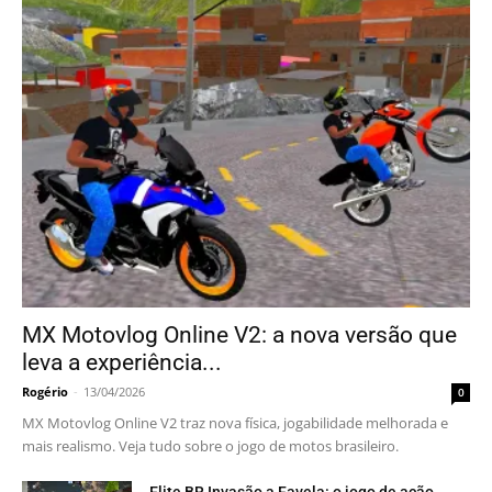
MX Motovlog Online V2: a nova versão que
leva a experiência...
Rogério
-
13/04/2026
0
MX Motovlog Online V2 traz nova física, jogabilidade melhorada e
mais realismo. Veja tudo sobre o jogo de motos brasileiro.
Elite BR Invasão a Favela: o jogo de ação